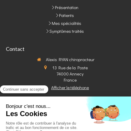
Présentation
Patients
Mes spécialités
Symptômes traités
Contact
Alexis RYAN chiropracteur
13 Rue de la Poste
74000
Annecy
France
Afficher le téléphone
Les
Lundi
et
Mercredi
de
9h
à
12h30
et de
14h
à
19h30
Le
Mardi
de
9h
à
12h30
et de
14h
à
20h
Le
Jeudi
de
9h
à
12h30
et de
14h
à
19h
Le
Vendredi
de
9h
à
15h30
Le
Samedi
de
9h
à
12h30